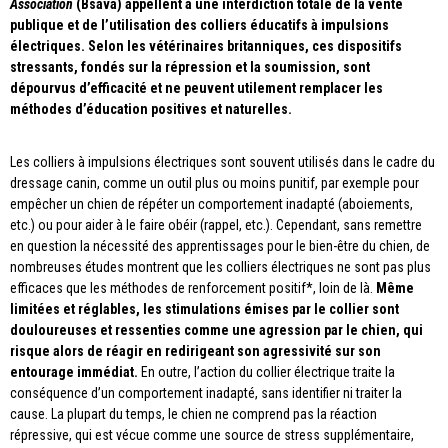
Association
(Bsava) appellent à une interdiction totale de la vente
publique et de l’utilisation des colliers éducatifs à impulsions
électriques. Selon les vétérinaires britanniques, ces dispositifs
stressants, fondés sur la répression et la soumission, sont
dépourvus d’efficacité et ne peuvent utilement remplacer les
méthodes d’éducation positives et naturelles.
Les colliers à impulsions électriques sont souvent utilisés dans le cadre du
dressage canin, comme un outil plus ou moins punitif, par exemple pour
empêcher un chien de répéter un comportement inadapté (aboiements,
etc.) ou pour aider à le faire obéir (rappel, etc.). Cependant, sans remettre
en question la nécessité des apprentissages pour le bien-être du chien, de
nombreuses études montrent que les colliers électriques ne sont pas plus
efficaces que les méthodes de renforcement positif*, loin de là.
Même
limitées et réglables, les stimulations émises par le collier sont
douloureuses et ressenties comme une agression par le chien, qui
risque alors de réagir en redirigeant son agressivité sur son
entourage immédiat.
En outre, l’action du collier électrique traite la
conséquence d’un comportement inadapté, sans identifier ni traiter la
cause. La plupart du temps, le chien ne comprend pas la réaction
répressive, qui est vécue comme une source de stress supplémentaire,