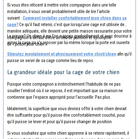
Si vous êtes réticent à mettre votre compagnon dans une telle
installation, il vous serait probablement utile de lire l’article
suivant :
Comment installer confortablement mon chien dans sa
cage?
Ce qu’il faut retenir, c’est que lorsqu’une cage est utilisée de
manière adéquate, elle devient une petite maison rassurante pour votre
La preuve? Un chien à qui l’on a appris graduellement et avec douceur à
compagnon à défaut d’être un lieu de punition et synonyme
aimer la cage ira s’y reposer par lui-même lorsque la porte est ouverte.
de
« prison pour chien »
.
Stimulez mentalement et physiquement votre chiot/chien
afin qu’il
puisse se servir de sa cage comme lieu de repos.
La grandeur idéale pour la cage de votre chien
Puisque votre compagnon a instinctivement l’habitude de ne pas
souiller l’endroit où il se repose, il est important que sa maison ne
contienne que l’espace approprié pour l’accueillir. Pas plus.
Idéalement, la superficie que vous devriez offrir à votre chien devrait
être suffisante pour qu’il puisse être confortablement couché, pour
qu’il puisse se lever et pour qu’il puisse changer de position.
Si vous souhaitez que votre chien apprenne à se retenir rapidement, il