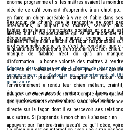
énorme programme et si les maîtres avaient la moindre
idée de ce qu’il convient d’apprendre à un chiot pour
en faire un chien agréable à vivre et fiable dans ses
Beaucoup de chiens que je rencontre ne sont pas
interactions, la plupart des maîtres, seraient plus
fiables dans leurs interactions sociales et ce qui est
alertés sur la responsabilité qui va leur incomber et
décourageant, pour les maîtres comme pour la
seraient à même de réfléchir de façon responsable sur
professionnelle que je suis, c’est de constater que ce
la qualité des interactions à entretenir avec leur chien.
manque de fiabilité n’est dû qu’à un manque
d’information. La bonne volonté des maîtres à rendre
Éduquer c’est donner envie à l’autre de changer de
leur chien obéissant n’incluant pas une qualité
comportement ou d’adopter un comportement plutôt
d’interaction prenant en compte le retour de
qu’un autre.
l’environnement a rendu leur chien méfiant, craintif,
peureux voir agressif envers les humains et
Éduquer un chien c’est se rendre compte que la qualité
quelquefois envers les membres du cercle familial.
des interactions entretenues aura une incidence
directe sur la façon dont il va percevoir ses relations
aux autres. Si j’apprends à mon chien à s’asseoir en lui
appuyant sur l’arrière-train jusqu’à ce qu’il cède, voire
Un chien qui est en interaction avec une autre espèce