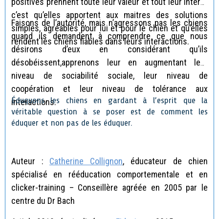
positives prennent toute leur valeur et tout leur intérêt
c’est qu’elles apportent aux maitres des solutions
Faisons de l’autorité, mais n’agressons pas les chiens
simples, agréables pour lui et pour le chien et qu’elles
quand ils demandent à comprendre ce que nous
rendent les chiens fiables dans leurs interactions.
désirons d’eux en considérant qu’ils
désobéissent,apprenons leur en augmentant leur
niveau de sociabilité sociale, leur niveau de
coopération et leur niveau de tolérance aux
Éduquons les chiens en gardant à l’esprit que la
interactions.
véritable question à se poser est de comment les
éduquer et non pas de les éduquer.
Auteur :
Catherine Collignon
, éducateur de chien
spécialisé en rééducation comportementale et en
clicker-training – Conseillère agréée en 2005 par le
centre du Dr Bach