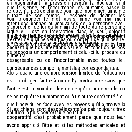
en augmentant la pression jusqu’à la douleur si il
que la sienne, en l’occurrence les humains, passe la
refuse, j’ai peu de chance pour que mon chien, aime me
plupart de son temps à essayer de deviner les
voir prononcer le mot assis, aime voir ma main
intentions bonnes ou mauvaises de la personne avec
s’approcher de lui ou la main de toute autre personne
laquelle il est en interaction dans le seul objectif
inconnue même avec une bonne intention. Quand un
Il augmentera son comportement si ce comportement
d’éviter ce qu’il ne veut pas ou d’obtenir ce qu’il désire.
chien a peur, il se cache, fuit ou se défend.
lui apporte un retour confortable ou agréable et évitera
Sachant que nos intentions varient en fonction de nos
de proposer un comportement si celui-ci lui procure du
humeurs.
désagréable ou de l’inconfortable avec toutes les
conséquences comportementales correspondantes.
Alors quand une compréhension limitée de l’éducation
est : d’obliger l’autre à ou de l’y contraindre sans que
l’autre est la moindre idée de ce qu’on lui demande, on
ne peut qu’être un moment ou à un autre confronté à ce
que l’individu en face avec les moyens qu’il a, trouve la
Si les chiens sont désobéissants ou pas toujours très
solution la plus confortable pour lui.
coopératifs c’est probablement parce que nous leur
avons appris à l’être et si les méthodes amicales et