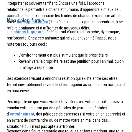
interpréter et souvent terrifiant. Encore une fois, l’approche
relationnelle permettra à chiens et humains d’apprendre à mieux se
connaître, à mieux connaitre les limites de chacun. ( voir notre article
Mon chien fugue
sur le
langage du chien
) Peu à peu, les deux partis apprendront à se
refaire confiance et à affronter de nouveaux défis.
Les
chiens fugueurs
bénéficieront d’une relation riche, dynamique,
renforçante. Chez ces animaux qui ne veulent venir à l’appel, nous
noterons toujours ceci :
L’environnement est plus stimulant que le propriétaire
Revenir vers le propriétaire est une punition pour l’animal, qu’on
lui inflige à répétition.
Des exercices visant à enrichir la relation qui existe entre ces êtres
feront inévitablement revenir le chien fugueur au son de son nom, car il
en aura envie.
Peu importe ce que vous voulez travailler avec votre animal, pensez à
enrichir votre relation par des périodes de jeux, des périodes
d’
entraînement
, des périodes de caresses ( si votre chien apprécie) et
en évitant de contraindre ou de mettre votre animal dans des
situations qu’il n’est pas apte à affronter.
Devenez cette figure parentale que tous les enfants méritent, que tous