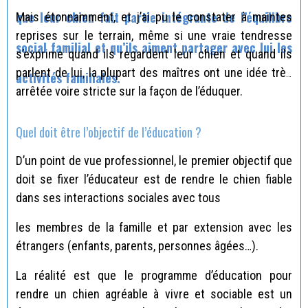
que leur chien fait partie intégrante de l’équilibre
Mais étonnamment, et j’ai pu le constater à maintes
reprises sur le terrain, même si une vraie tendresse
social familial et qu’ils aiment partager avec lui les
s’exprime quand ils regardent leur chien et quand ils
parlent de lui, la plupart des maîtres ont une idée très
activités familiales.
arrêtée voire stricte sur la façon de l’éduquer.
Quel doit être l’objectif de l’éducation ?
D’un point de vue professionnel, le premier objectif que
doit se fixer l’éducateur est de rendre le chien fiable
dans ses interactions sociales avec tous
les membres de la famille et par extension avec les
étrangers (enfants, parents, personnes âgées…).
La réalité est que le programme d’éducation pour
rendre un chien agréable à vivre et sociable est un