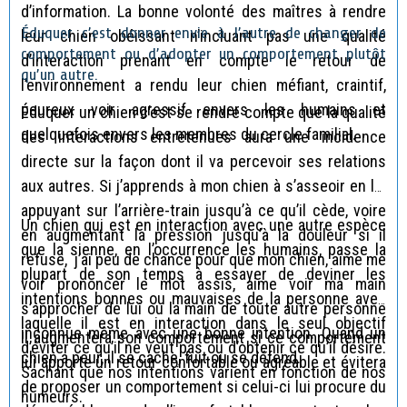
d’information. La bonne volonté des maîtres à rendre
Éduquer c’est donner envie à l’autre de changer de
leur chien obéissant n’incluant pas une qualité
comportement ou d’adopter un comportement plutôt
d’interaction prenant en compte le retour de
qu’un autre.
l’environnement a rendu leur chien méfiant, craintif,
peureux voir agressif envers les humains et
Éduquer un chien c’est se rendre compte que la qualité
quelquefois envers les membres du cercle familial.
des interactions entretenues aura une incidence
directe sur la façon dont il va percevoir ses relations
aux autres. Si j’apprends à mon chien à s’asseoir en lui
appuyant sur l’arrière-train jusqu’à ce qu’il cède, voire
Un chien qui est en interaction avec une autre espèce
en augmentant la pression jusqu’à la douleur si il
que la sienne, en l’occurrence les humains, passe la
refuse, j’ai peu de chance pour que mon chien, aime me
plupart de son temps à essayer de deviner les
voir prononcer le mot assis, aime voir ma main
intentions bonnes ou mauvaises de la personne avec
s’approcher de lui ou la main de toute autre personne
laquelle il est en interaction dans le seul objectif
inconnue même avec une bonne intention. Quand un
Il augmentera son comportement si ce comportement
d’éviter ce qu’il ne veut pas ou d’obtenir ce qu’il désire.
chien a peur, il se cache, fuit ou se défend.
lui apporte un retour confortable ou agréable et évitera
Sachant que nos intentions varient en fonction de nos
de proposer un comportement si celui-ci lui procure du
humeurs.