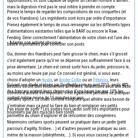
opportunistes, ils sont capable de digérer un certain nombre d'aliment
mais la digestion n'est pas le seul critère à prendre en compte.
Prenez le temps de regarder les compositions de vos croquettes (et
de vos friandises). Les ingrédients sont écris par ordre d'importance.
Prenez également le temps de vous renseigner sur les différents types
d'alimentations existantes telles que le BARF ou encore le Raw
Feeding. Gérer correctement l'alimentation de votre chien est l'une des
- Adapter son activité physique
bases importantes pour contrôler son poids.
Oui, donner des friandises peut faire grossir le chien, mais s'il grossit
c'est également parce qu'il ne se dépense pas suffisamment face à sa
prise alimentaire. Le chien est censé sortir hors du jardin, précisons le,
au moins une heure par jour. Ce conseil est général, si vous avez
choisi d'adopter un
Husky
, un
Border Collie
ou un
Pékinois
, leurs
Suivant une étude réalisée par DogBuddy.com en avril 2015, seuls 48%
besoins seront bien évidemment différents. Néanmoins avoir une base
des français sortent leurs chiens plus d'une heure par jour. 10% les
correcte d'activité est important. Il est également possible de pratiquer
sortent même moins de 15 minutes par jour.
certains sports. Le chien comme n'importe quel athlète aura besoin de
s'entraîner mais ça peut lui faire du bien et remplacer ses petits
Pas envie de sortir ? Les sorties hors jardin sont très importantes pour
bourrelets par des muscles bien ronds.
permettre au chien d'explorer et de rencontrer des congénères.
Néanmoins certains sports peuvent se pratiquer dans un jardin (petit
parcours d'agility, frisbee, ...) et d'autres peuvent se pratiquer au sein
même de la maison (obérythmée, ...). Si vous vous cassez la jambe et