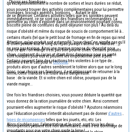
- Choisir ses friandises
qu'exceptionnellement le nombre de sorties et leurs durées se réduit,
vous pouvez trouver des activités complémentaires pour lui permettre
Fromages, biscuits apéritifs, bonbons, ... Autant le dire
de se dépenser. Certaines activités telles que les sprinkles peuvent
immédiatement, ce ne sont pas des friandises recommandées. La
permettre au chien d'explorer dans un environnement pourtant connu.
biscotte pleine de confitures du petit-déjeuner non plus ! Au delà du
risque d'obésité et même du risque de soucis de comportement lié à
certains rituels (tel que le petit bout de fromage en fin de repas qui rend
Attention, qu'un produit soit estampillé "pour chien" ne signifie pas qu'il
le chien pénible tout le long du repas puisqu'il attend sa friandise ...),
ne sera pas toxique. Ainsi une marque propose du chocolat pour
tout ce que l'on mange n'est pas bon pour le chien. Certains produits
chien, contenant du cacao et étant donc dangereux pour sa santé.
sont toxiques pour eux et peuvent les empoisonner petit à petit
Certains peuvent faire des réactions très violentes à ce type de
comme c'est le cas pour le
chocolat
.
produits alors que d'autres sembleront le tolérer alors que sur le long
Donc, pour choisir ses friandises, il est intéressant de retourner à la
terme, cette friandise est toute aussi dangereuse.
base : de la viande. Et si votre chien est obèse, pourquoi pas de la
viande maigre...
Une fois les friandises choisies, vous pouvez déduire la quantité que
vous donnez de la ration journalière de votre chien. Ainsi comment
pourraient-elles augmenter le risque d'obésité ? Ajoutons néanmoins
que l'éducation positive n'interdit absolument pas de donner
d'autres
types de récompenses
telles que les jouets, etc, etc. Les
Alors n'oubliez pas, l'alimentation et le sport, sont tous les deux
récompenses peuvent être non alimentaires, mais il est dommage de
importants pour que votre chien garde la ligne !
supprimer un type de récompense qui motive tant le chien.