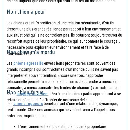
chiens fugueur que chez ceux qui sont frustrés au moindre échec.
Mon chien a peur
Les chiens craintifs profiteront d’une relation sécurisante, d’où ils
tireront une plus grande résilience par rapport à leur environnement et
aux situations qu’ils ne contrôlent pas. Ils pourront toujours trouver du
réconfort auprès de leur propriétaire, ce qui leur donnera le courage
nécessaire pour explorer leur environnement et faire face à de
Mon chien m’a mordu
nouveaux défis.
Les
chiens agressifs
envers leurs propriétaires sont souvent des
grands incompris qui sont victimes d’un monde qu’ils ne savent pas
interpréter et souvent terrifiant. Encore une fois, l’approche
relationnelle permettra à chiens et humains d’apprendre à mieux se
connaître, à mieux connaitre les limites de chacun. ( voir notre article
Mon chien fugue
sur le
langage du chien
) Peu à peu, les deux partis apprendront à se
refaire confiance et à affronter de nouveaux défis.
Les
chiens fugueurs
bénéficieront d’une relation riche, dynamique,
renforçante. Chez ces animaux qui ne veulent venir à l’appel, nous
noterons toujours ceci :
L’environnement est plus stimulant que le propriétaire