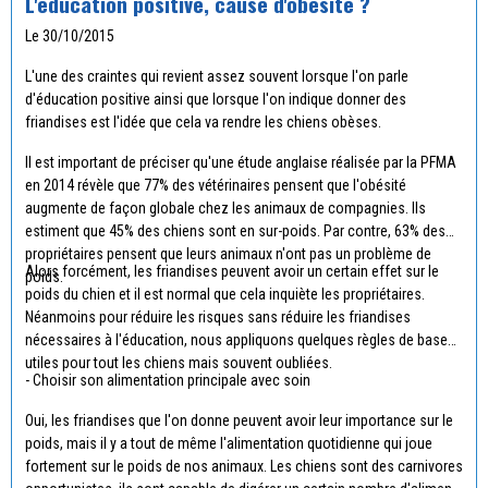
L'éducation positive, cause d'obésité ?
Le 30/10/2015
L'une des craintes qui revient assez souvent lorsque l'on parle
d'éducation positive ainsi que lorsque l'on indique donner des
friandises est l'idée que cela va rendre les chiens obèses.
Il est important de préciser qu'une étude anglaise réalisée par la PFMA
en 2014 révèle que 77% des vétérinaires pensent que l'obésité
augmente de façon globale chez les animaux de compagnies. Ils
estiment que 45% des chiens sont en sur-poids. Par contre, 63% des
propriétaires pensent que leurs animaux n'ont pas un problème de
Alors forcément, les friandises peuvent avoir un certain effet sur le
poids.
poids du chien et il est normal que cela inquiète les propriétaires.
Néanmoins pour réduire les risques sans réduire les friandises
nécessaires à l'éducation, nous appliquons quelques règles de bases
utiles pour tout les chiens mais souvent oubliées.
- Choisir son alimentation principale avec soin
Oui, les friandises que l'on donne peuvent avoir leur importance sur le
poids, mais il y a tout de même l'alimentation quotidienne qui joue
fortement sur le poids de nos animaux. Les chiens sont des carnivores