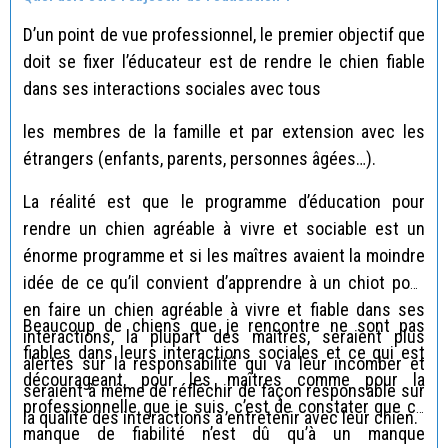
D’un point de vue professionnel, le premier objectif que
doit se fixer l’éducateur est de rendre le chien fiable
dans ses interactions sociales avec tous
les membres de la famille et par extension avec les
étrangers (enfants, parents, personnes âgées…).
La réalité est que le programme d’éducation pour
rendre un chien agréable à vivre et sociable est un
énorme programme et si les maîtres avaient la moindre
idée de ce qu’il convient d’apprendre à un chiot pour
en faire un chien agréable à vivre et fiable dans ses
Beaucoup de chiens que je rencontre ne sont pas
interactions, la plupart des maîtres, seraient plus
fiables dans leurs interactions sociales et ce qui est
alertés sur la responsabilité qui va leur incomber et
décourageant, pour les maîtres comme pour la
seraient à même de réfléchir de façon responsable sur
professionnelle que je suis, c’est de constater que ce
la qualité des interactions à entretenir avec leur chien.
manque de fiabilité n’est dû qu’à un manque