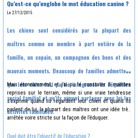
Qu’est-ce qu’englobe le mot éducation canine ?
Le 27/12/2015
Les chiens sont considérés par la plupart des
maîtres comme un membre à part entière de la
famille, un copain, un compagnon des bons et des
mauvais moments. Beaucoup de familles admettent
que leur chien fait partie intégrante de l’équilibre
Mais étonnamment, et j’ai pu le constater à maintes
reprises sur le terrain, même si une vraie tendresse
social familial et qu’ils aiment partager avec lui les
s’exprime quand ils regardent leur chien et quand ils
parlent de lui, la plupart des maîtres ont une idée très
activités familiales.
arrêtée voire stricte sur la façon de l’éduquer.
Quel doit être l’objectif de l’éducation ?