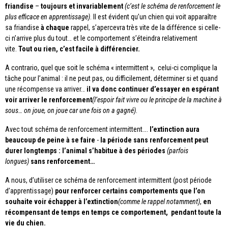
friandise
–
toujours et invariablement
(c’est le schéma de renforcement le
plus efficace en apprentissage)
. Il est évident qu’un chien qui voit apparaître
sa friandise
à chaque
rappel, s’apercevra très vite de la différence si celle-
ci n’arrive plus du tout… et le comportement s’éteindra relativement
vite.
Tout ou rien, c’est facile à différencier.
A contrario, quel que soit le schéma « intermittent », celui-ci complique la
tâche pour l’animal : il ne peut pas, ou difficilement, déterminer si et quand
une récompense va arriver…
il va donc continuer d’essayer en espérant
voir arriver le renforcement
(l’espoir fait vivre ou le principe de la machine à
sous… on joue, on joue car une fois on a gagné)
.
Avec tout schéma de renforcement intermittent….
l’extinction aura
beaucoup de peine à se faire
-
la période sans renforcement peut
durer longtemps : l’animal s’habitue à des périodes
(parfois
longues)
sans renforcement…
A nous, d’utiliser ce schéma de renforcement intermittent (post période
d’apprentissage)
pour renforcer certains comportements que l’on
souhaite voir échapper à l’extinction
(comme le rappel notamment)
,
en
récompensant de temps en temps ce comportement, pendant toute la
vie du chien.