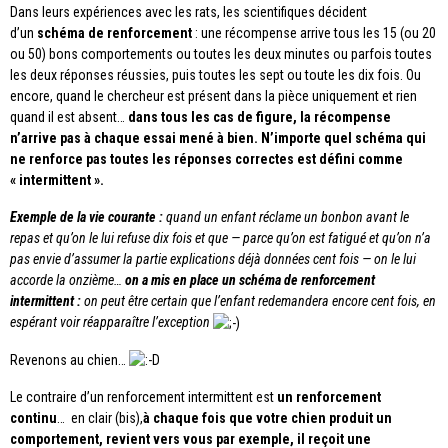
Dans leurs expériences avec les rats, les scientifiques décident
d’un
schéma de renforcement
: une récompense arrive tous les 15 (ou 20
ou 50) bons comportements ou toutes les deux minutes ou parfois toutes
les deux réponses réussies, puis toutes les sept ou toute les dix fois. Ou
encore, quand le chercheur est présent dans la pièce uniquement et rien
quand il est absent…
dans tous les cas de figure, la récompense
n’arrive pas à chaque essai mené à bien.
N’importe quel schéma qui
ne renforce pas toutes les réponses correctes est défini comme
« intermittent ».
Exemple de la vie courante :
quand un enfant réclame un bonbon avant le
repas et qu’on le lui refuse dix fois et que — parce qu’on est fatigué et qu’on n’a
pas envie d’assumer la partie explications déjà données cent fois — on le lui
accorde la onzième…
on a mis en place un schéma de renforcement
intermittent :
on peut être certain que l’enfant redemandera encore cent fois, en
espérant voir réapparaître l’exception
Revenons au chien…
Le contraire d’un renforcement intermittent est
un renforcement
continu
… en clair (bis),
à chaque fois que votre chien produit un
comportement, revient vers vous par exemple, il reçoit une